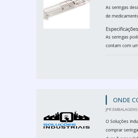
As seringas desc
de medicamentos
Especificaçõe
As seringas pod
contam com um ê
ONDE C
JPR EMBALAGENS 
O Soluções Indu
comprar seringas