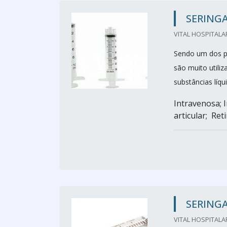
SERINGA
VITAL HOSPITALA
Sendo um dos pr
são muito utiliz
substâncias líqui
Intravenosa; I
articular; Ret
SERINGA
VITAL HOSPITALA