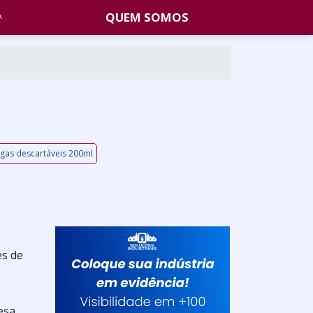
QUEM SOMOS
ngas descartáveis 200ml
es de
esa