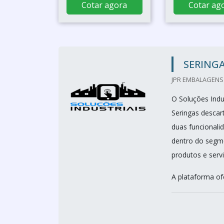
Cotar agora
Cotar ag
SERINGA
JPR EMBALAGENS 
O Soluções Indus
Seringas descart
duas funcionali
dentro do segme
produtos e servi
A plataforma of