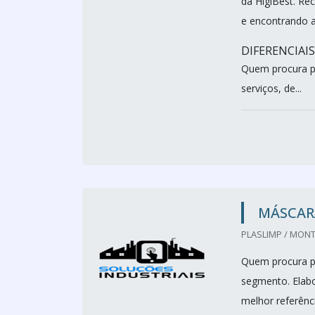
da HigiBest. Re
e encontrando a
DIFERENCIAI
Quem procura p
serviços, de...
MÁSCAR
PLASLIMP / MONT
Quem procura p
segmento. Elab
melhor referênc