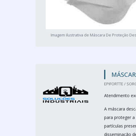
Imagem ilustrativa de Máscara De Proteção Des
MÁSCARA
EPIFORTTE / SOR
Atendimento exc
A máscara desca
para proteger a
partículas pres
disseminação d