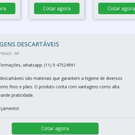
ora
Cotar agora
Cotar agora
GENS DESCARTÁVEIS
PAULO - SP
nformações, whatsapp: (11) 9 47524991
escartáveis são materiais que garantem a higiene de diversos
como frios e pães. O produto conta com vantagens como alta
rande praticidade.
orçamento!
Cotar agora