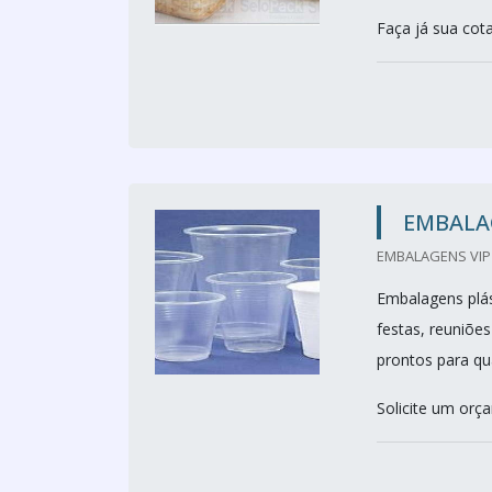
Faça já sua cot
EMBALA
EMBALAGENS VIP 
Embalagens plás
festas, reuniõe
prontos para qu
Solicite um orç