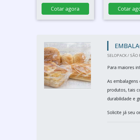
Cotar agora
Cotar ag
EMBALA
SELOPACK / SÃO 
Para maiores i
As embalagens d
produtos, tais 
durabilidade e g
Solicite já seu 