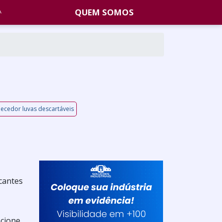
QUEM SOMOS
ecedor luvas descartáveis
cantes
ecione