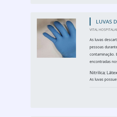
LUVAS D
VITAL HOSPITALA
As luvas descart
pessoas durante
contaminação. E
encontradas nos
Nitrilica; Láte
As luvas possuem