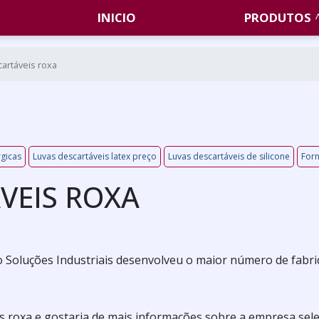
INICIO
PRODUTOS
artáveis roxa
rgicas
Luvas descartáveis latex preço
Luvas descartáveis de silicone
Forn
VEIS ROXA
 Soluções Industriais desenvolveu o maior número de fabri
is roxa e gostaria de mais informações sobre a empresa sel