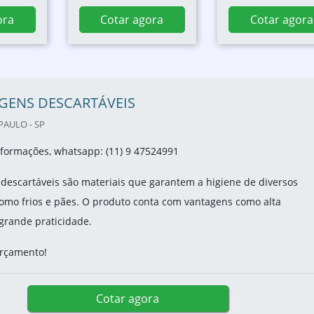
ora
Cotar agora
Cotar agora
GENS DESCARTÁVEIS
PAULO - SP
nformações, whatsapp: (11) 9 47524991
descartáveis são materiais que garantem a higiene de diversos
como frios e pães. O produto conta com vantagens como alta
grande praticidade.
 orçamento!
Cotar agora