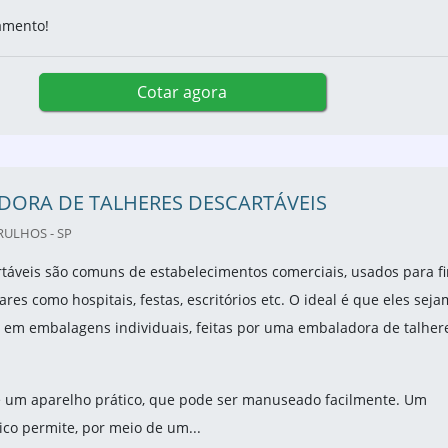
para doces
Imagem ilustrativa de Embalagens descartáveis para doce
ENS PLÁSTICAS DESCARTÁVEIS
/ SÃO PAULO - SP
sticas descartáveis são opções mais vantajosas para quem planej
s ou abastece empresas. Feitos com materiais não tóxicos e
ontos para qualquer ocasião.
amento!
Cotar agora