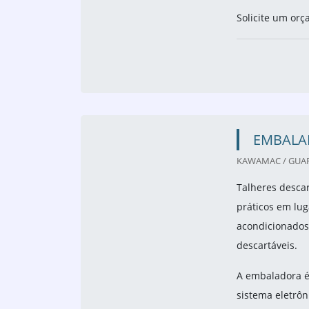
Imagem ilustrativa de Embalagens descartáveis 
EMBALAG
EMBALAGENS VIP 
Embalagens plá
festas, reuniõe
resistentes, pr
Solicite um orç