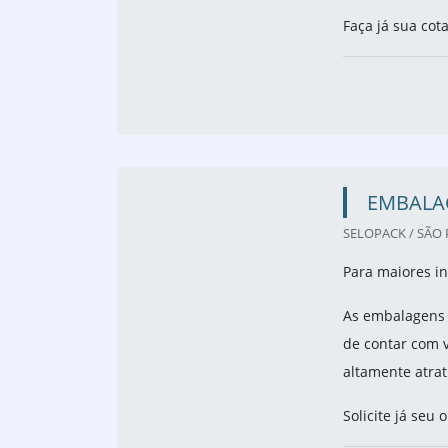
Faça já sua cot
EMBALA
SELOPACK / SÃO 
Para maiores i
As embalagens d
de contar com v
altamente atrat
Solicite já seu